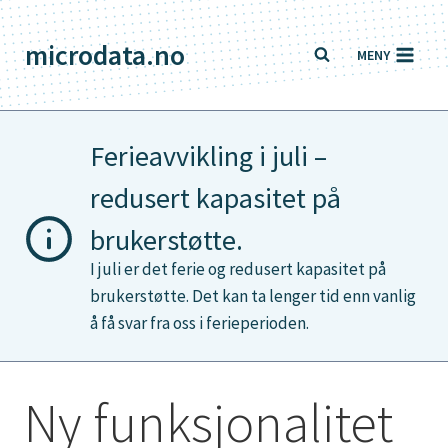
Skip
to
microdata.no
MENY
content
Ferieavvikling i juli –
redusert kapasitet på
brukerstøtte.
I juli er det ferie og redusert kapasitet på
brukerstøtte. Det kan ta lenger tid enn vanlig
å få svar fra oss i ferieperioden.
Ny funksjonalitet