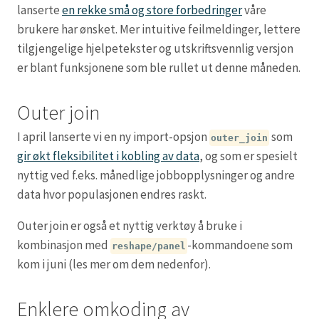
lanserte
en rekke små og store forbedringer
våre
brukere har ønsket. Mer intuitive feilmeldinger, lettere
tilgjengelige hjelpetekster og utskriftsvennlig versjon
er blant funksjonene som ble rullet ut denne måneden.
Outer join
I april lanserte vi en ny import-opsjon
som
outer_join
gir økt fleksibilitet i kobling av data
, og som er spesielt
nyttig ved f.eks. månedlige jobbopplysninger og andre
data hvor populasjonen endres raskt.
Outer join er også et nyttig verktøy å bruke i
kombinasjon med
-kommandoene som
reshape/panel
kom i juni (les mer om dem nedenfor).
Enklere omkoding av