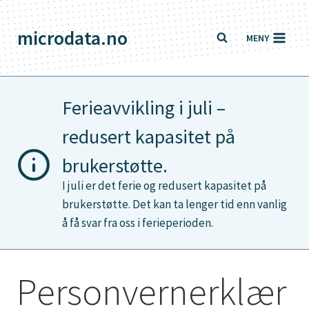
Skip
to
microdata.no
MENY
content
Ferieavvikling i juli –
redusert kapasitet på
brukerstøtte.
I juli er det ferie og redusert kapasitet på
brukerstøtte. Det kan ta lenger tid enn vanlig
å få svar fra oss i ferieperioden.
Personvernerklær