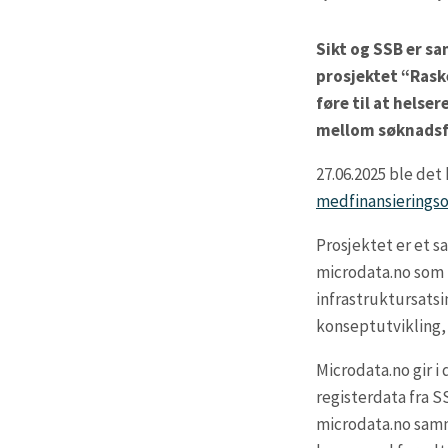
Sikt og SSB er s
prosjektet “Raske
føre til at helse
mellom søknadsfr
27.06.2025 ble det
medfinansierings
Prosjektet er et 
microdata.no som b
infrastruktursatsi
konseptutvikling, 
Microdata.no gir i
registerdata fra SS
microdata.no samme