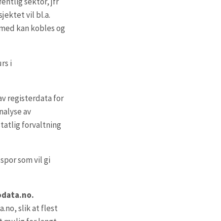
ntlig sektor, jfr
jektet vil bl.a.
ermed kan kobles og
rs i
v registerdata for
analyse av
tatlig forvaltning
spor som vil gi
rodata.no.
no, slik at flest