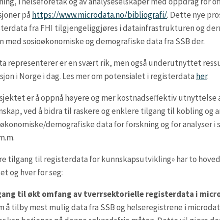
ng, i helseforetak og av analyseselskaper med oppdrag for offe
sjoner på
https://www.microdata.no/bibliografi/
. Dette nye pros
sterdata fra FHI tilgjengeliggjøres i datainfrastrukturen og d
 med sosioøkonomiske og demografiske data fra SSB der.
a representerer er en svært rik, men også underutnyttet ressu
on i Norge i dag. Les mer om potensialet i registerdata
her
.
jektet er å oppnå høyere og mer kostnadseffektiv utnyttelse a
skap, ved å bidra til raskere og enklere tilgang til kobling og 
økonomiske/demografiske data for forskning og for analyser i s
m.m.
e tilgang til registerdata for kunnskapsutvikling» har to hoved
et og hver for seg:
gang til økt omfang av tverrsektorielle registerdata i mic
 å tilby mest mulig data fra SSB og helseregistrene i microdata.