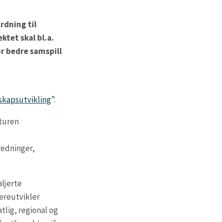
rdning til
ktet skal bl.a.
or bedre samspill
nskapsutvikling
”.
kturen
redninger,
aljerte
dereutvikler
tlig, regional og