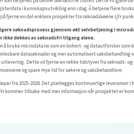
er kan betjenes på denne søknadsfrie måten. Dette vil gjøre de
egisterdata i kunnskapsutvikling enn i dag. Å betjene flere bruks
også fjerne en del enklere prosjekter fra søknadskøene (jfr punk
lligere søknadsprosess gjennom økt selvbetjening i microd
m ikke dekkes av søknadsfri tilgang alene.
m å bruke microdata.no som en kohort- og datautforsker som 
inlesbare datasøknader og mer automatisert saksbehandling og
 utlevering. Dette vil fjerne en rekke tidstyver fra søknads- og
osessene og spare mye tid for søkere og saksbehandlere.
øper fra 2025-2028. Det planlegges kontinuerlige leveranser i 
 Vi kommer tilbake med mer informasjon når prosjektet er kom