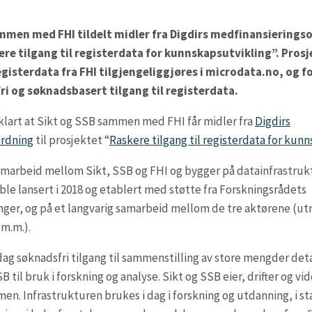
ammen med FHI tildelt midler fra Digdirs medfinansieringso
re tilgang til registerdata for kunnskapsutvikling”. Prosje
registerdata fra FHI tilgjengeliggjøres i microdata.no, og f
i og søknadsbasert tilgang til registerdata.
 klart at Sikt og SSB sammen med FHI får midler fra
Digdirs
ordning
til prosjektet “
Raskere tilgang til registerdata for kun
samarbeid mellom Sikt, SSB og FHI og bygger på datainfrastru
le lansert i 2018 og etablert med støtte fra Forskningsrådets
nger, og på et langvarig samarbeid mellom de tre aktørene (ut
m.m.).
 dag søknadsfri tilgang til sammenstilling av store mengder det
B til bruk i forskning og analyse. Sikt og SSB eier, drifter og vi
n. Infrastrukturen brukes i dag i forskning og utdanning, i sta