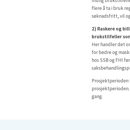
mulig brukstilfell
flere å ta i bruk r
søknadsfritt, vil 
2) Raskere og bi
brukstilfeller so
Her handler det o
for bedre og mask
hos SSB og FHI før
saksbehandlingspr
Prosjektperioden l
prosjektperioden.
gang.