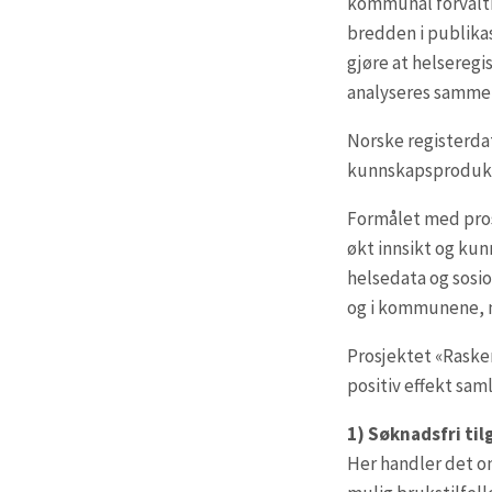
kommunal forvaltni
bredden i publika
gjøre at helseregi
analyseres sammen
Norske registerdat
kunnskapsproduksj
Formålet med pros
økt innsikt og kunn
helsedata og sosio
og i kommunene, 
Prosjektet «Rasker
positiv effekt saml
1) Søknadsfri til
Her handler det om