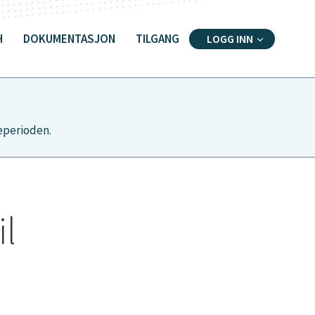
H
DOKUMENTASJON
TILGANG
LOGG INN
ieperioden.
il