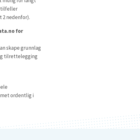
t mulig for langt
tilfeller
t 2 nedenfor).
ata.no for
kan skape grunnlag
 tilrettelegging
hele
met ordentlig i