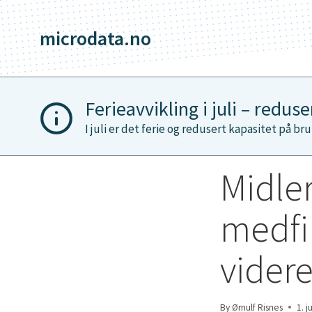
Skip
to
microdata.no
content
Ferieavvikling i juli – redus
I juli er det ferie og redusert kapasitet på bru
Midler
medfi
videre
By
Ørnulf Risnes
1. j