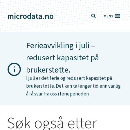
Skip
to
microdata.no
MENY
content
Ferieavvikling i juli –
redusert kapasitet på
brukerstøtte.
I juli er det ferie og redusert kapasitet på
brukerstøtte. Det kan ta lenger tid enn vanlig
å få svar fra oss i ferieperioden.
Søk også etter