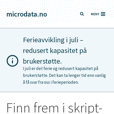
Skip
to
microdata.no
MENY
content
Ferieavvikling i juli –
redusert kapasitet på
brukerstøtte.
I juli er det ferie og redusert kapasitet på
brukerstøtte. Det kan ta lenger tid enn vanlig
å få svar fra oss i ferieperioden.
Finn frem i skript-