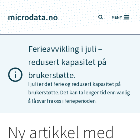
Skip
to
microdata.no
MENY
content
Ferieavvikling i juli –
redusert kapasitet på
brukerstøtte.
I juli er det ferie og redusert kapasitet på
brukerstøtte. Det kan ta lenger tid enn vanlig
å få svar fra oss i ferieperioden.
Ny artikkel med