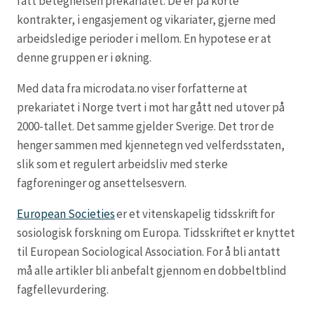
fått betegnelsen prekariatet. De er på korte
kontrakter, i engasjement og vikariater, gjerne med
arbeidsledige perioder i mellom. En hypotese er at
denne gruppen er i økning.
Med data fra microdata.no viser forfatterne at
prekariatet i Norge tvert i mot har gått ned utover på
2000-tallet. Det samme gjelder Sverige. Det tror de
henger sammen med kjennetegn ved velferdsstaten,
slik som et regulert arbeidsliv med sterke
fagforeninger og ansettelsesvern.
European Societies
er et vitenskapelig tidsskrift for
sosiologisk forskning om Europa. Tidsskriftet er knyttet
til European Sociological Association. For å bli antatt
må alle artikler bli anbefalt gjennom en dobbeltblind
fagfellevurdering.