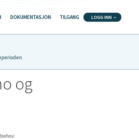
H
DOKUMENTASJON
TILGANG
LOGG INN
ieperioden.
no og
sbehov: