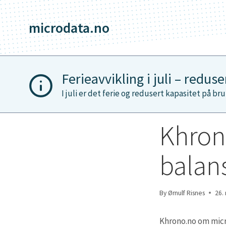
Skip
to
microdata.no
content
Ferieavvikling i juli – redus
I juli er det ferie og redusert kapasitet på bru
Khron
balan
By
Ørnulf Risnes
26.
Khrono.no om micr