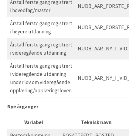
Årstall første gang registrert
NUDB_AAR_FORSTE_RE
i hovedfag/master
Årstall første gang registrert
NUDB_AAR_FORSTE_RE
i høyere utdanning
Årstall første gang registrert
NUDB_AAR_NY_I_VID_U
i videregående utdanning
Årstall første gang registrert
i videregående utdanning
NUDB_AAR_NY_I_VID_U
under lov om videregående
opplæring/opplæringsloven
Nye årganger
Variabel
Teknisk navn
Bostedskommune
BOSATTEFDT_BOSTED