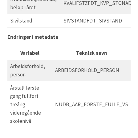
KVALIFSTZFDT_KVP_STONAD
beløp i året
Sivilstand
SIVSTANDFDT_SIVSTAND
Endringer i metadata
Variabel
Teknisk navn
Arbeidsforhold,
ARBEIDSFORHOLD_PERSON
person
Årstall første
gang fullført
treårig
NUDB_AAR_FORSTE_FULLF_VS
videregående
skolenivå