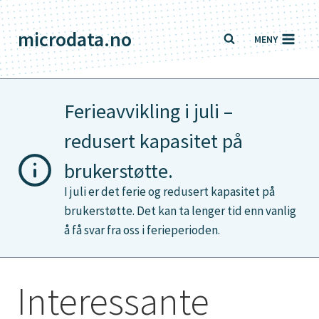
Skip
to
microdata.no
MENY
content
Ferieavvikling i juli –
redusert kapasitet på
brukerstøtte.
I juli er det ferie og redusert kapasitet på
brukerstøtte. Det kan ta lenger tid enn vanlig
å få svar fra oss i ferieperioden.
Interessante