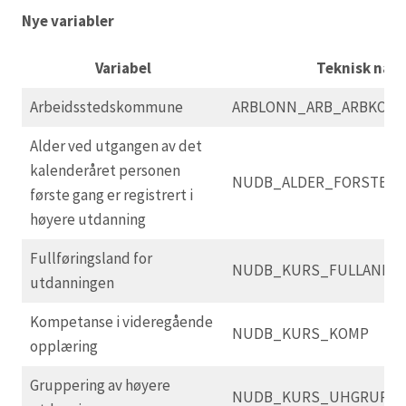
Nye variabler
Variabel
Teknisk nav
Arbeidsstedskommune
ARBLONN_ARB_ARBKOM
Alder ved utgangen av det
kalenderåret personen
NUDB_ALDER_FORSTE_
første gang er registrert i
høyere utdanning
Fullføringsland for
NUDB_KURS_FULLAND
utdanningen
Kompetanse i videregående
NUDB_KURS_KOMP
opplæring
Gruppering av høyere
NUDB_KURS_UHGRUPP