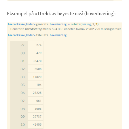
Eksempel på uttrekk av høyeste nivå (hovednæring):