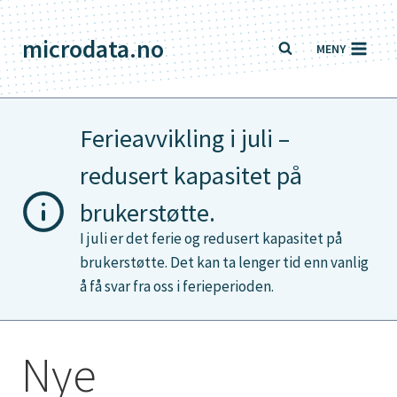
Skip
to
microdata.no
MENY
content
Ferieavvikling i juli –
redusert kapasitet på
brukerstøtte.
I juli er det ferie og redusert kapasitet på
brukerstøtte. Det kan ta lenger tid enn vanlig
å få svar fra oss i ferieperioden.
Nye