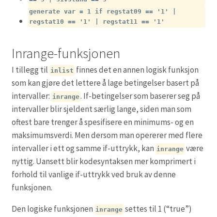
generate var = 1 if regstat09 == '1' |
regstat10 == '1' | regstat11 == '1'
Inrange-funksjonen
I tillegg til
finnes det en annen logisk funksjon
inlist
som kan gjøre det lettere å lage betingelser basert på
intervaller:
. If-betingelser som baserer seg på
inrange
intervaller blir sjeldent særlig lange, siden man som
oftest bare trenger å spesifisere en minimums- og en
maksimumsverdi. Men dersom man opererer med flere
intervaller i ett og samme if-uttrykk, kan
være
inrange
nyttig. Uansett blir kodesyntaksen mer komprimert i
forhold til vanlige if-uttrykk ved bruk av denne
funksjonen.
Den logiske funksjonen
settes til 1 (“true”)
inrange