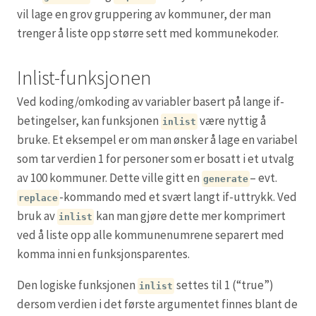
vil lage en grov gruppering av kommuner, der man
trenger å liste opp større sett med kommunekoder.
Inlist-funksjonen
Ved koding/omkoding av variabler basert på lange if-
betingelser, kan funksjonen
være nyttig å
inlist
bruke. Et eksempel er om man ønsker å lage en variabel
som tar verdien 1 for personer som er bosatt i et utvalg
av 100 kommuner. Dette ville gitt en
– evt.
generate
-kommando med et svært langt if-uttrykk. Ved
replace
bruk av
kan man gjøre dette mer komprimert
inlist
ved å liste opp alle kommunenumrene separert med
komma inni en funksjonsparentes.
Den logiske funksjonen
settes til 1 (“true”)
inlist
dersom verdien i det første argumentet finnes blant de