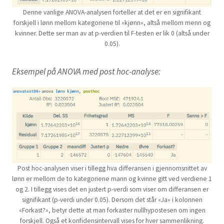
Denne vanlige ANOVA-analysen forteller at det er en signifikant
forskjell i lønn mellom kategoriene til «kjønn», altså mellom menn og
kvinner. Dette ser man av at p-verdien til F-testen er lik 0 (altså under
0.05).
Eksempel på ANOVA med post hoc-analyse:
Post hoc-analysen viser i tillegg hva differansen i gjennomsnittet av
lønn er mellom de to kategoriene mann og kvinne gitt ved verdiene 1
og 2. I tillegg vises det en justert p-verdi som viser om differansen er
signifikant (p-verdi under 0.05). Dersom det står «Ja» i kolonnen
«Forkast?», betyr dette at man forkaster nullhypostesen om ingen
forskjell. Også et konfidensintervall vises for hver sammenlikning.