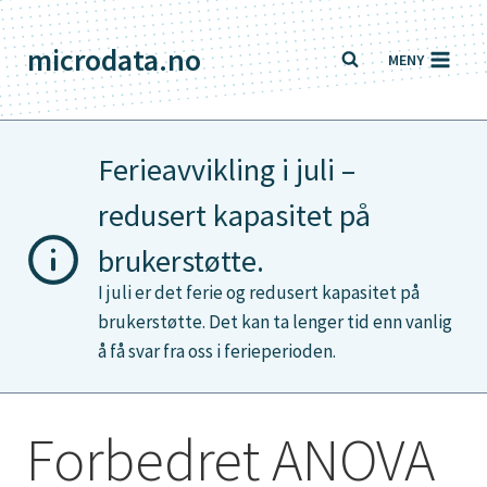
Skip
to
microdata.no
MENY
content
Ferieavvikling i juli –
redusert kapasitet på
brukerstøtte.
I juli er det ferie og redusert kapasitet på
brukerstøtte. Det kan ta lenger tid enn vanlig
å få svar fra oss i ferieperioden.
Forbedret ANOVA